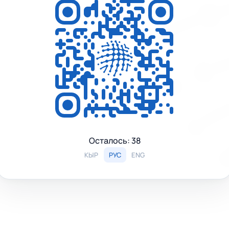
Осталось:
38
КЫР
РУС
ENG