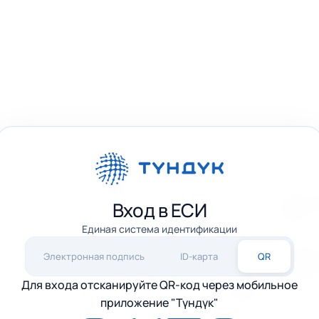
Вход в ЕСИ
Единая система идентификации
Электронная подпись
ID-карта
QR
Для входа отсканируйте QR-код через мобильное
приложение "Түндүк"